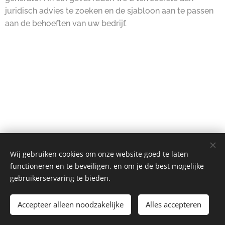
juridisch advies te zoeken en de sjabloon aan te passen
aan de behoeften van uw bedrijf.
Wij gebruiken cookies om onze website goed te laten
functioneren en te beveiligen, en om je de best mogelijke
gebruikerservaring te bieden.
Kinépraktijk Vander Stricht BV I Ondernemingsnummmer
1009.065.264 I alle rechten voorbehouden 2024
Accepteer alleen noodzakelijke
Alles accepteren
Kine Kalken - Kleine Molenstraat 12
Cookies